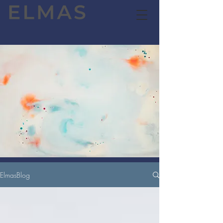
ElmasBlog