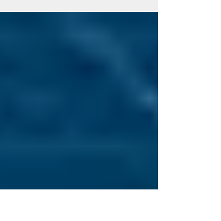
Kanunu'nun 16. maddesi uyarınca, kişisel
verileri işleyen gerçek ve tüzel kişilerin veri
işlemeye...