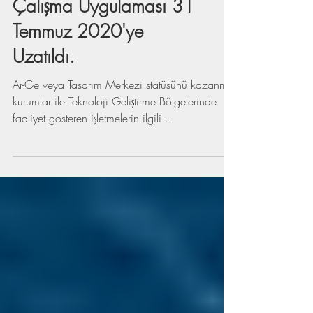
Merkezlerinde Uzaktan
Çalışma Uygulaması 31
Temmuz 2020'ye
Uzatıldı.
Ar-Ge veya Tasarım Merkezi statüsünü kazanmış
kurumlar ile Teknoloji Geliştirme Bölgelerinde
faaliyet gösteren işletmelerin ilgili...